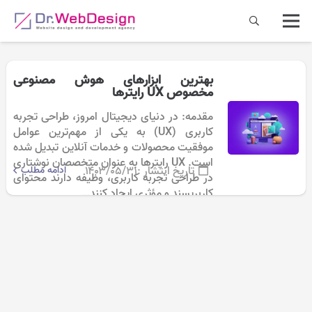
بهترین ابزارهای هوش مصنوعی
مخصوص UX رایترها
مقدمه: در دنیای دیجیتال امروز، طراحی تجربه
کاربری (UX) به یکی از مهم‌ترین عوامل
موفقیت محصولات و خدمات آنلاین تبدیل شده
است. UX رایترها به عنوان متخصصان نوشتاری
تاریخ انتشار :
۱۴۰۳/۰۵/۳۱
ادامه مطلب
در طراحی تجربه کاربری، وظیفه دارند محتوای
کاربرپسند و مؤثری ایجاد کنند…