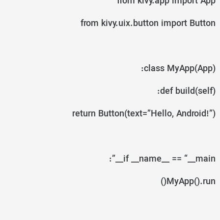
from kivy.app import App
from kivy.uix.button import Button
class MyApp(App):
def build(self):
return Button(text=”Hello, Android!”)
if __name__ == “__main__”:
MyApp().run()